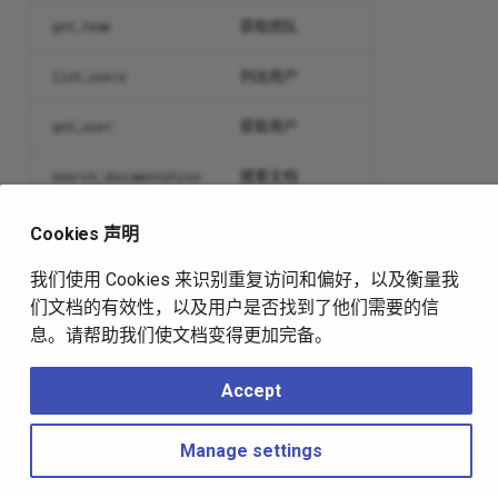
获取团队
get_team
列出用户
list_users
获取用户
get_user
搜索文档
search_documentation
Cookies 声明
额外资源
我们使用 Cookies 来识别重复访问和偏好，以及衡量我
们文档的有效性，以及用户是否找到了他们需要的信
Linear MCP 服务器文档
息。请帮助我们使文档变得更加完备。
Linear 入门指南
Accept
本站由 ADK.Wiki 运营，ADK 项目归属 © Google 所有。
Manage settings
Made with
Material for MkDocs