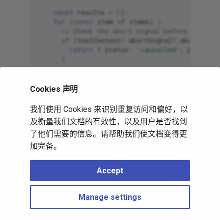
const
results
=
[];
for
(
const
item
of
items
)
{
// Check the abort signal before each st
if
(
toolContext
?
.
abortSignal
?
.
aborted
)
{
return
{
status
:
'cancelled'
,
processe
}
results
.
push
(
await
processItem
(
item
));
}
Cookies 声明
return
{
status
:
'complete'
,
processed
:
re
我们使用 Cookies 来识别重复访问和偏好，以
},
及衡量我们文档的有效性，以及用户是否找到
});
了他们需要的信息。请帮助我们使文档变得更
加完备。
下一页
Accept
运行时配置
Manage settings
本站由 ADK.Wiki 运营，ADK 项目归属 © Google 所有。
Made with
Material for MkDocs