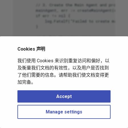
Cookies 声明
我们使用 Cookies 来识别重复访问和偏好，以
及衡量我们文档的有效性，以及用户是否找到
了他们需要的信息。请帮助我们使文档变得更
加完备。
Accept
Manage settings